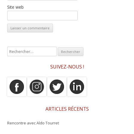
Site web
R
e
c
SUIVEZ-NOUS !
h
e
r
c
h
e
ARTICLES RÉCENTS
r
Rencontre avec Aldo Tourret
: