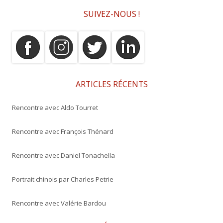
c
SUIVEZ-NOUS !
h
e
r
c
h
e
ARTICLES RÉCENTS
r
Rencontre avec Aldo Tourret
:
Rencontre avec François Thénard
Rencontre avec Daniel Tonachella
Portrait chinois par Charles Petrie
Rencontre avec Valérie Bardou