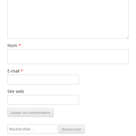
Nom
*
E-mail
*
Site web
R
e