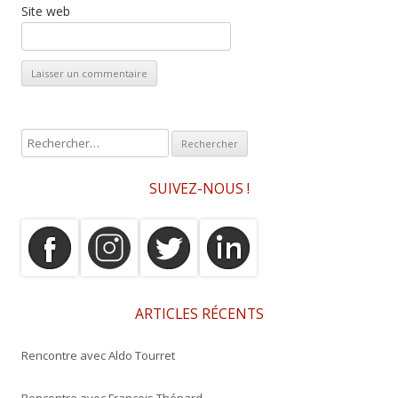
Site web
R
e
c
SUIVEZ-NOUS !
h
e
r
c
h
e
ARTICLES RÉCENTS
r
Rencontre avec Aldo Tourret
:
Rencontre avec François Thénard