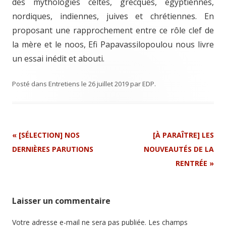
des mythologies celtes, grecques, égyptiennes,
nordiques, indiennes, juives et chrétiennes. En
proposant une rapprochement entre ce rôle clef de
la mère et le noos, Efi Papavassilopoulou nous livre
un essai inédit et abouti.
Posté dans
Entretiens
le
26 juillet 2019
par
EDP
.
Navigation
«
[SÉLECTION] NOS
[À PARAÎTRE] LES
Article
DERNIÈRES PARUTIONS
NOUVEAUTÉS DE LA
RENTRÉE
»
Laisser un commentaire
Votre adresse e-mail ne sera pas publiée.
Les champs