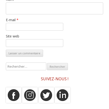
E-mail
*
Site web
R
e
c
SUIVEZ-NOUS !
h
e
r
c
h