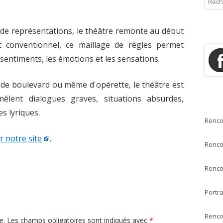
e
ÉMOIRES & TÉMOIGNAGES
POUR QUI ?
c
u de représentations, le théâtre remonte au début
OÉSIE
h
t conventionnel, ce maillage de règles permet
e
HÉÂTRE
 sentiments, les émotions et les sensations.
r
c
SSAIS
h
e, de boulevard ou même d'opérette, le théâtre est
e
ONTES & NOUVELLES
êlent dialogues graves, situations absurdes,
r
 lyriques.
Renco
:
r notre site
.
Renco
Renco
Portra
Renco
e.
Les champs obligatoires sont indiqués avec
*