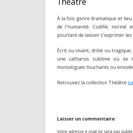
Théâtre
NOS VALEURS
M
À la fois genre dramatique et lie
ÉDITER
P
de l'humanité. Codifié, normé e
COMMERCIALISER
T
pourtant de laisser s'exprimer les
PROMOUVOIR
E
Écrit ou vivant, drôle ou tragiqu
C
une catharsis sublime où se m
monologues touchants ou envolées
Retrouvez la collection Théâtre
su
Laisser un commentaire
Votre adresse e-mail ne sera pas publié