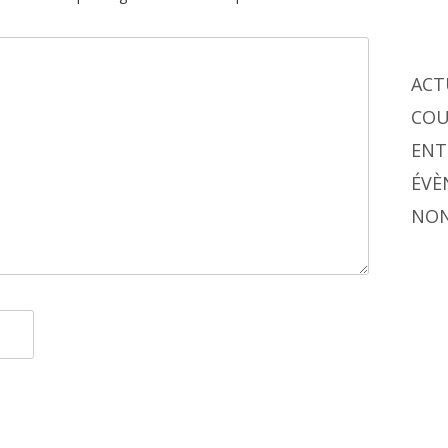
ACT
COU
ENT
ÉVÈ
NON