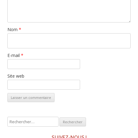
Nom
*
E-mail
*
Site web
R
e
c
SUIVEZ-NOUS !