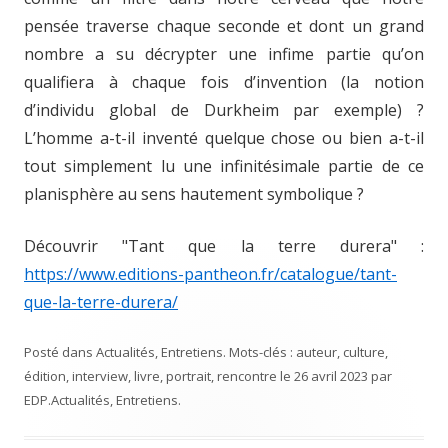
pensée traverse chaque seconde et dont un grand
nombre a su décrypter une infime partie qu’on
qualifiera à chaque fois d’invention (la notion
d’individu global de Durkheim par exemple) ?
L’homme a-t-il inventé quelque chose ou bien a-t-il
tout simplement lu une infinitésimale partie de ce
planisphère au sens hautement symbolique ?
Découvrir "Tant que la terre durera" :
https://www.editions-pantheon.fr/catalogue/tant-
que-la-terre-durera/
Posté dans
Actualités
,
Entretiens
. Mots-clés :
auteur
,
culture
,
édition
,
interview
,
livre
,
portrait
,
rencontre
le
26 avril 2023
par
EDP
.
Actualités
,
Entretiens
.