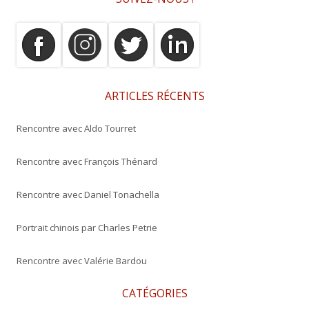
h
e
r
c
h
e
ARTICLES RÉCENTS
r
Rencontre avec Aldo Tourret
:
Rencontre avec François Thénard
Rencontre avec Daniel Tonachella
Portrait chinois par Charles Petrie
Rencontre avec Valérie Bardou
CATÉGORIES