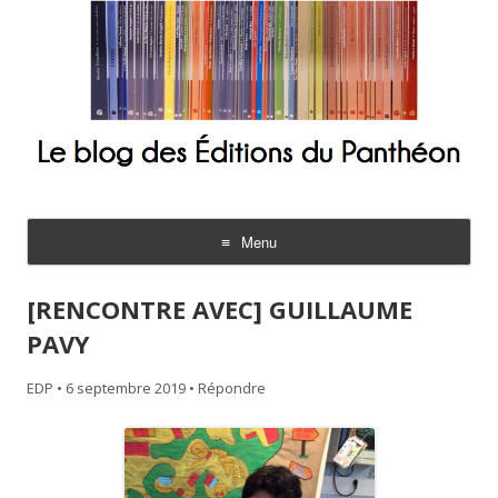
Le blog des Éditions du Panthéon
Menu
Aller
au
[RENCONTRE AVEC] GUILLAUME
contenu
PAVY
EDP
•
6 septembre 2019
•
Répondre