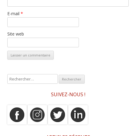
E-mail
*
Site web
R
e
c
SUIVEZ-NOUS !
h
e
r
c
h
e