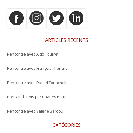
h
e
r
c
h
e
ARTICLES RÉCENTS
r
Rencontre avec Aldo Tourret
:
Rencontre avec François Thénard
Rencontre avec Daniel Tonachella
Portrait chinois par Charles Petrie
Rencontre avec Valérie Bardou
CATÉGORIES