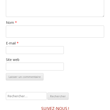
Nom
*
E-mail
*
Site web
R
e
c
SUIVEZ-NOUS !