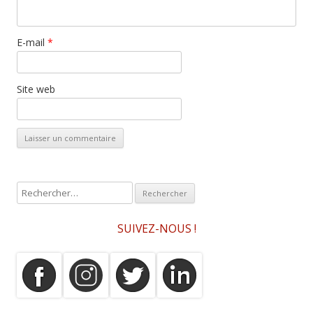
E-mail
*
Site web
R
e
c
SUIVEZ-NOUS !
h
e
r
c
h