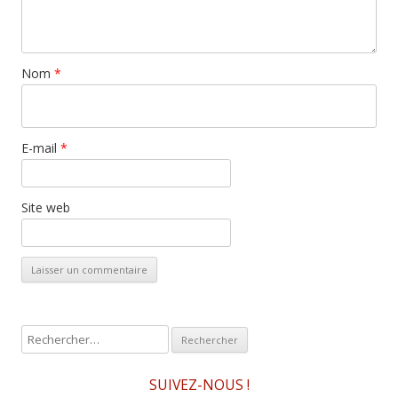
Nom
*
E-mail
*
Site web
R
e
c
SUIVEZ-NOUS !