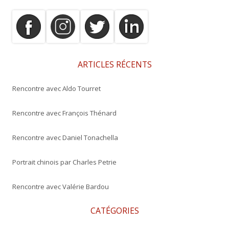
h
e
r
c
h
e
ARTICLES RÉCENTS
r
Rencontre avec Aldo Tourret
:
Rencontre avec François Thénard
Rencontre avec Daniel Tonachella
Portrait chinois par Charles Petrie
Rencontre avec Valérie Bardou
CATÉGORIES