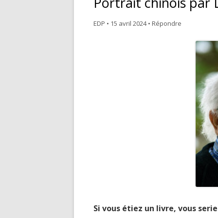
Portrait chinois par
NOS VALEURS
M
EDP
•
15 avril 2024
•
Répondre
ÉDITER
P
COMMERCIALISER
T
PROMOUVOIR
E
C
Si vous étiez un livre, vous seri