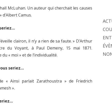
hall McLuhan. Un auteur qui cherchait les causes
 » d’Albert Camus.
ACT
 seriez…
COU
ENT
’éveille clairon, il n’y a rien de sa faute. » D’Arthur
ÉVÈ
tre du Voyant, à Paul Demeny, 15 mai 1871.
NON
u « moi » et de l’individualité.
vous seriez…
e « Ainsi parlait Zarathoustra » de Friedrich
amesh ».
seriez…