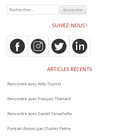
R
e
c
SUIVEZ-NOUS !
h
e
r
c
h
e
ARTICLES RÉCENTS
r
Rencontre avec Aldo Tourret
:
Rencontre avec François Thénard
Rencontre avec Daniel Tonachella
Portrait chinois par Charles Petrie