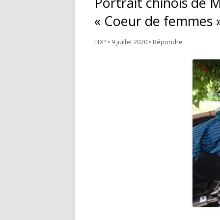
Portrait chinois de 
NOS VALEURS
M
« Coeur de femmes 
ÉDITER
P
EDP
•
9 juillet 2020
•
Répondre
COMMERCIALISER
T
PROMOUVOIR
E
C