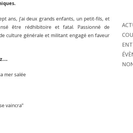
hiques.
ept ans, j’ai deux grands enfants, un petit-fils, et
ACT
nsé être rédhibitoire et fatal. Passionné de
COU
, de culture générale et militant engagé en faveur
ENT
ÉVÈ
ez….
NON
la mer salée
ose vaincra"