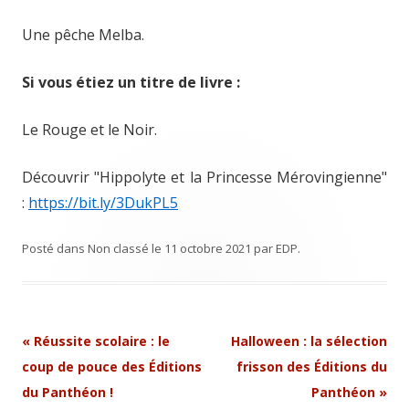
Une pêche Melba.
Si vous étiez un titre de livre :
Le Rouge et le Noir.
Découvrir "Hippolyte et la Princesse Mérovingienne"
:
https://bit.ly/3DukPL5
Posté dans
Non classé
le
11 octobre 2021
par
EDP
.
Navigation
«
Réussite scolaire : le
Halloween : la sélection
Article
coup de pouce des Éditions
frisson des Éditions du
du Panthéon !
Panthéon
»