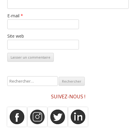
E-mail
*
Site web
R
e
c
SUIVEZ-NOUS !
h
e
r
c
h