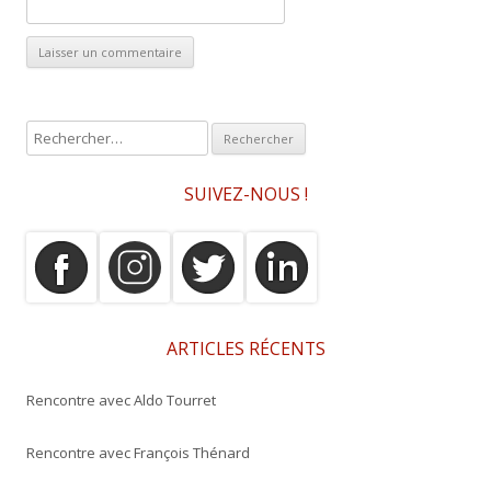
R
e
c
SUIVEZ-NOUS !
h
e
r
c
h
e
ARTICLES RÉCENTS
r
Rencontre avec Aldo Tourret
:
Rencontre avec François Thénard