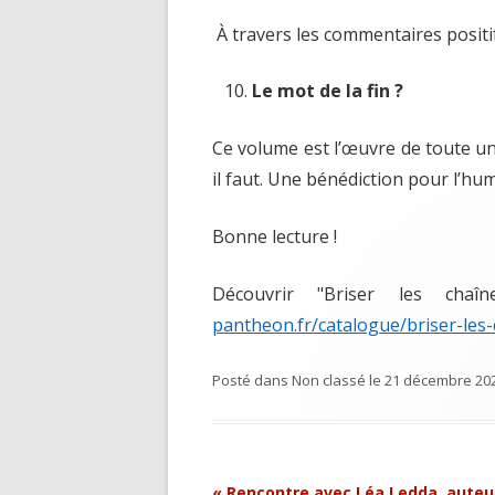
À travers les commentaires positi
Le mot de la fin ?
Ce volume est l’œuvre de toute un
il faut. Une bénédiction pour l’hu
Bonne lecture !
Découvrir "Briser les cha
pantheon.fr/catalogue/briser-les
Posté dans
Non classé
le
21 décembre 20
Navigation
«
Rencontre avec Léa Ledda, auteu