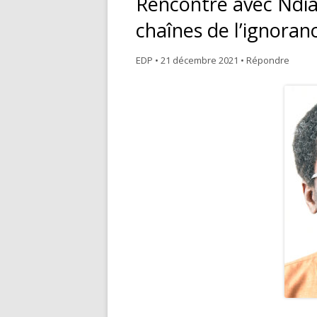
Rencontre avec Ndiag
NOS VALEURS
M
chaînes de l’ignoran
ÉDITER
P
EDP
•
21 décembre 2021
•
Répondre
COMMERCIALISER
T
PROMOUVOIR
E
C