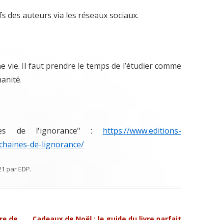
fs des auteurs via les réseaux sociaux.
e vie. Il faut prendre le temps de l’étudier comme
manité.
înes de l'ignorance" :
https://www.editions-
-chaines-de-lignorance/
21
par
EDP
.
re de
Cadeaux de Noël : le guide du livre parfait