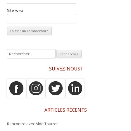
Site web
R
e
c
SUIVEZ-NOUS !
h
e
r
c
h
e
ARTICLES RÉCENTS
r
Rencontre avec Aldo Tourret
: