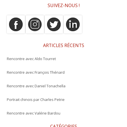
c
SUIVEZ-NOUS !
h
e
r
c
h
e
ARTICLES RÉCENTS
r
Rencontre avec Aldo Tourret
:
Rencontre avec François Thénard
Rencontre avec Daniel Tonachella
Portrait chinois par Charles Petrie
Rencontre avec Valérie Bardou
CATÉGORIES