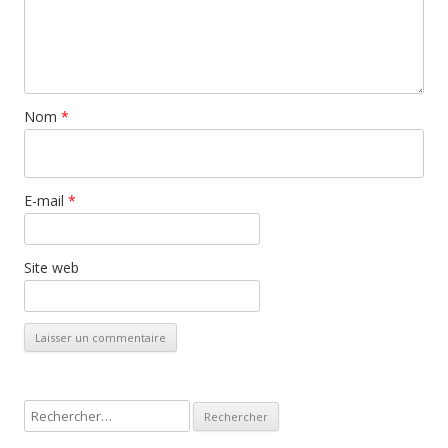
Nom
*
E-mail
*
Site web
R
e