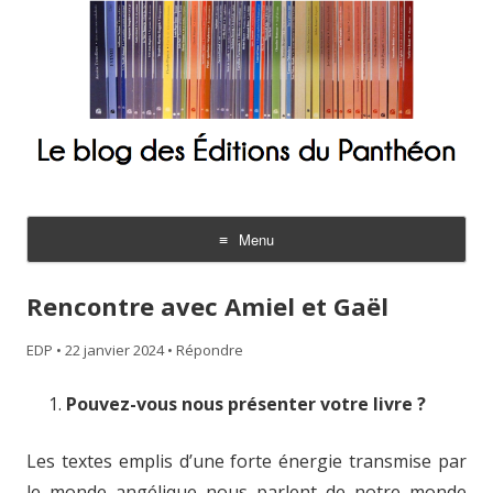
Le blog des Éditions du Panthéon
Menu
Aller
au
Rencontre avec Amiel et Gaël
contenu
EDP
•
22 janvier 2024
•
Répondre
Pouvez-vous nous présenter votre livre ?
Les textes emplis d’une forte énergie transmise par
le monde angélique nous parlent de notre monde