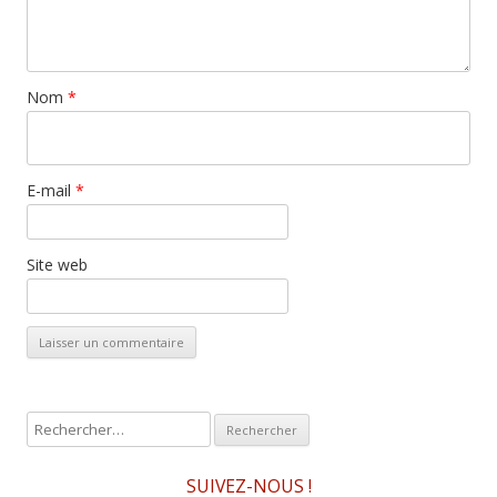
Nom
*
E-mail
*
Site web
R
e
c
SUIVEZ-NOUS !