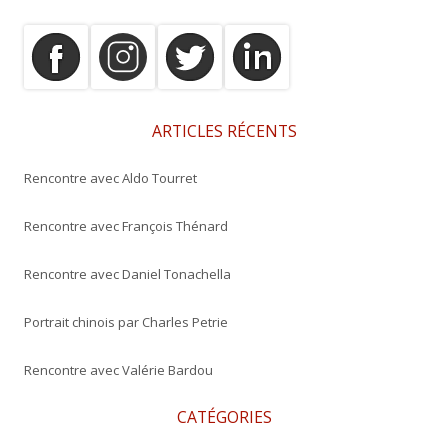
h
e
r
c
h
e
ARTICLES RÉCENTS
r
Rencontre avec Aldo Tourret
:
Rencontre avec François Thénard
Rencontre avec Daniel Tonachella
Portrait chinois par Charles Petrie
Rencontre avec Valérie Bardou
CATÉGORIES