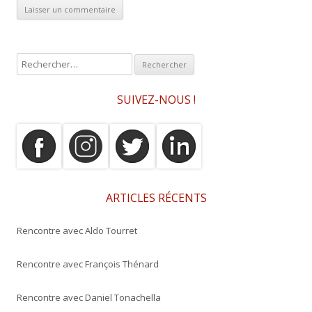
R
e
c
SUIVEZ-NOUS !
h
e
r
c
h
e
ARTICLES RÉCENTS
r
Rencontre avec Aldo Tourret
:
Rencontre avec François Thénard
Rencontre avec Daniel Tonachella