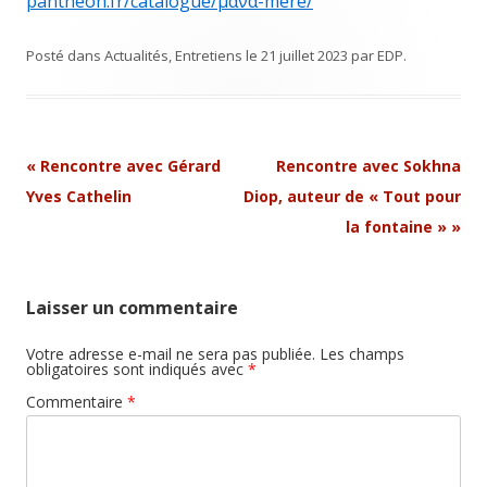
pantheon.fr/catalogue/μάνα-mere/
Posté dans
Actualités
,
Entretiens
le
21 juillet 2023
par
EDP
.
Navigation
«
Rencontre avec Gérard
Rencontre avec Sokhna
Article
Yves Cathelin
Diop, auteur de « Tout pour
la fontaine »
»
Laisser un commentaire
Votre adresse e-mail ne sera pas publiée.
Les champs
obligatoires sont indiqués avec
*
Commentaire
*