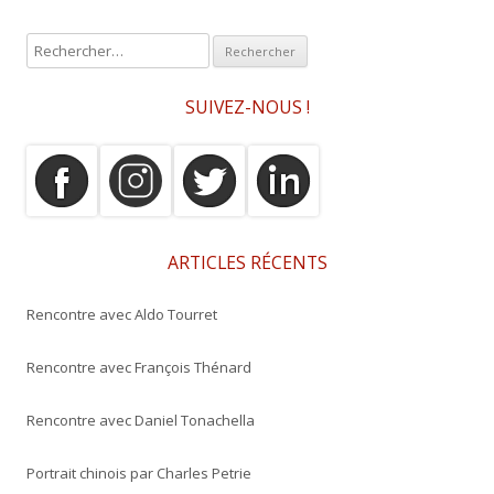
R
e
c
SUIVEZ-NOUS !
h
e
r
c
h
e
ARTICLES RÉCENTS
r
Rencontre avec Aldo Tourret
:
Rencontre avec François Thénard
Rencontre avec Daniel Tonachella
Portrait chinois par Charles Petrie