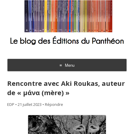
Le blog des Éditions du Panthéon
Menu
Aller
au
Rencontre avec Aki Roukas, auteur
contenu
de « μάνα (mère) »
EDP
•
21 juillet 2023
•
Répondre