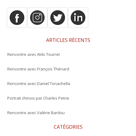
h
e
r
c
h
e
ARTICLES RÉCENTS
r
Rencontre avec Aldo Tourret
:
Rencontre avec François Thénard
Rencontre avec Daniel Tonachella
Portrait chinois par Charles Petrie
Rencontre avec Valérie Bardou
CATÉGORIES