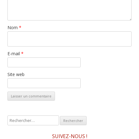
Nom
*
E-mail
*
Site web
R
e
c
SUIVEZ-NOUS !