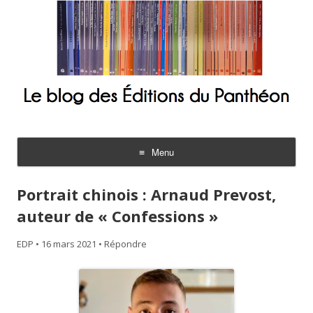
Le blog des Éditions du Panthéon
Menu
Aller
au
Portrait chinois : Arnaud Prevost,
contenu
auteur de « Confessions »
EDP
•
16 mars 2021
•
Répondre