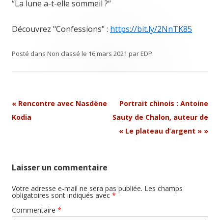
“La lune a-t-elle sommeil ?“
Découvrez "Confessions" :
https://bit.ly/2NnTK85
Posté dans
Non classé
le
16 mars 2021
par
EDP
.
Navigation
«
Rencontre avec Nasdène
Portrait chinois : Antoine
Article
Kodia
Sauty de Chalon, auteur de
« Le plateau d’argent »
»
Laisser un commentaire
Votre adresse e-mail ne sera pas publiée.
Les champs
obligatoires sont indiqués avec
*
Commentaire
*