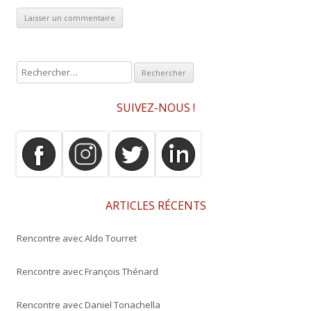
R
e
c
SUIVEZ-NOUS !
h
e
r
c
h
e
ARTICLES RÉCENTS
r
Rencontre avec Aldo Tourret
:
Rencontre avec François Thénard
Rencontre avec Daniel Tonachella