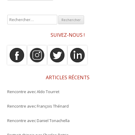
R
e
c
SUIVEZ-NOUS !
h
e
r
c
h
e
ARTICLES RÉCENTS
r
Rencontre avec Aldo Tourret
:
Rencontre avec François Thénard
Rencontre avec Daniel Tonachella
Portrait chinois par Charles Petrie