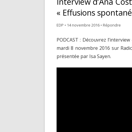
Interview d’Ana Cost
NOS VALEURS
M
« Effusions spontané
ÉDITER
P
EDP
•
14 novembre 2016
•
Répondre
COMMERCIALISER
T
PODCAST : Découvrez l’interview d
PROMOUVOIR
E
mardi 8 novembre 2016 sur Radio V
présentée par Isa Sayen.
C