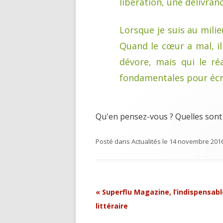
libération, une délivranc
Lorsque je suis au milie
Quand le cœur a mal, il 
dévore, mais qui le r
fondamentales pour écri
Qu'en pensez-vous ? Quelles sont 
Posté dans
Actualités
le
14 novembre 201
Navigation
«
Superflu Magazine, l’indispensabl
Article
littéraire