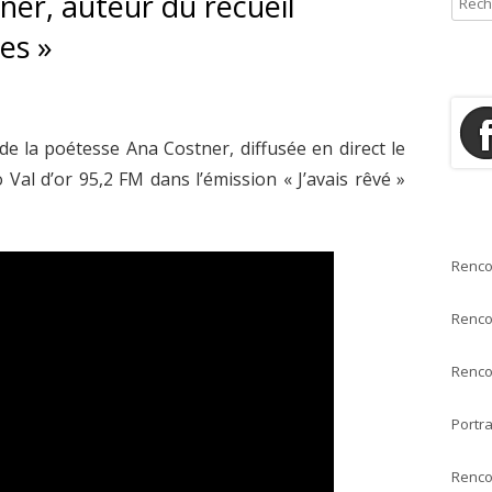
ner, auteur du recueil
e
ÉMOIRES & TÉMOIGNAGES
POUR QUI ?
es »
c
OÉSIE
h
e
HÉÂTRE
r
e la poétesse Ana Costner, diffusée en direct le
c
SSAIS
al d’or 95,2 FM dans l’émission « J’avais rêvé »
h
e
ONTES & NOUVELLES
r
Renco
:
Renco
Renco
Portra
Renco