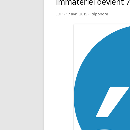
Immatériel devient 
NOS VALEURS
M
EDP
•
17 avril 2015
•
Répondre
ÉDITER
P
COMMERCIALISER
T
PROMOUVOIR
E
C