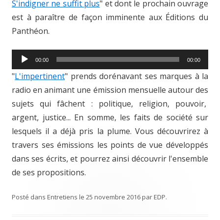
S'indigner ne suffit plus
" et dont le prochain ouvrage
est à paraître de façon imminente aux Éditions du
Panthéon.
L
00:00
00:00
e
"
L'impertinent
" prends dorénavant ses marques à la
c
radio en animant une émission mensuelle autour des
t
sujets qui fâchent : politique, religion, pouvoir,
e
argent, justice... En somme, les faits de société sur
u
lesquels il a déjà pris la plume. Vous découvrirez à
r
travers ses émissions les points de vue développés
a
dans ses écrits, et pourrez ainsi découvrir l'ensemble
u
de ses propositions.
d
i
Posté dans
Entretiens
le
25 novembre 2016
par
EDP
.
o