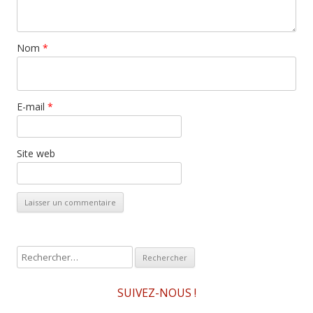
Nom
*
E-mail
*
Site web
R
e
c
SUIVEZ-NOUS !
h