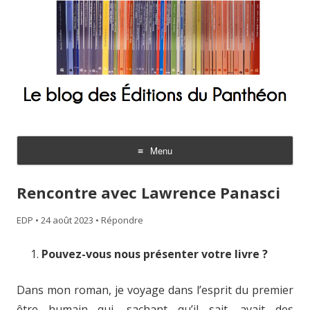
Le blog des Éditions du Panthéon
Menu
Aller
au
Rencontre avec Lawrence Panasci
contenu
EDP
•
24 août 2023
•
Répondre
Pouvez-vous nous présenter votre livre ?
Dans mon roman, je voyage dans l’esprit du premier
être humain qui, sachant qu’il sait, avait des