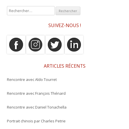
R
e
c
SUIVEZ-NOUS !
h
e
r
c
h
e
ARTICLES RÉCENTS
r
Rencontre avec Aldo Tourret
:
Rencontre avec François Thénard
Rencontre avec Daniel Tonachella
Portrait chinois par Charles Petrie