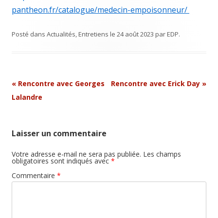
pantheon.fr/catalogue/medecin-empoisonneur/
Posté dans
Actualités
,
Entretiens
le
24 août 2023
par
EDP
.
Navigation
«
Rencontre avec Georges
Rencontre avec Erick Day
»
Article
Lalandre
Laisser un commentaire
Votre adresse e-mail ne sera pas publiée.
Les champs
obligatoires sont indiqués avec
*
Commentaire
*