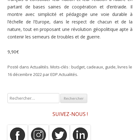
partant de bases saines de coopération et d’entraide. Il
montre avec simplicité et pédagogie une voie durable à
l’échelle de l’Europe, dans le respect de chacun et de la
nature, tout en proposant une révolution géopolitique apte à
contenir les semeurs de troubles et de guerre.
9,90€
Posté dans
Actualités
. Mots-clés :
budget
,
cadeaux
,
guide
,
livres
le
16 décembre 2022
par
EDP
.
Actualités
.
R
e
c
SUIVEZ-NOUS !
h
e
r