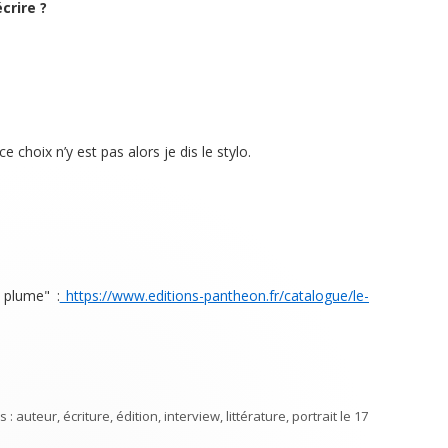
crire ?
 choix n’y est pas alors je dis le stylo.
 plume" :
https://www.editions-pantheon.fr/catalogue/le-
s :
auteur
,
écriture
,
édition
,
interview
,
littérature
,
portrait
le
17