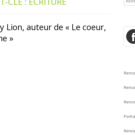
T-CLÉ :
ÉCRITURE
e
ÉMOIRES & TÉMOIGNAGES
POUR QUI ?
c
OÉSIE
h
 Lion, auteur de « Le coeur,
e
HÉÂTRE
me »
r
c
SSAIS
h
e
ONTES & NOUVELLES
r
Renco
:
Renco
Renco
Portra
Renco