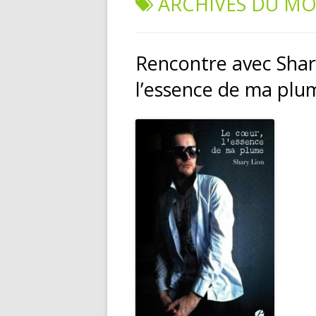
ARCHIVES DU MO
NOS VALEURS
M
ÉDITER
P
Rencontre avec Shary
COMMERCIALISER
T
l’essence de ma plu
PROMOUVOIR
E
C