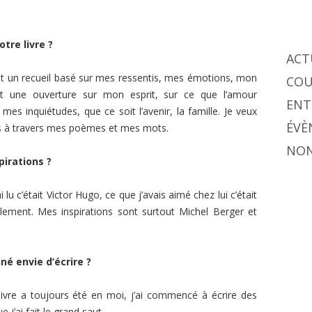
tre livre ?
ACT
t un recueil basé sur mes ressentis, mes émotions, mon
COU
st une ouverture sur mon esprit, sur ce que l’amour
ENT
mes inquiétudes, que ce soit l’avenir, la famille. Je veux
ÉVÈ
ices à travers mes poèmes et mes mots.
NON
pirations ?
 lu c’était Victor Hugo, ce que j’avais aimé chez lui c’était
llement. Mes inspirations sont surtout Michel Berger et
nné envie d’écrire ?
 livre a toujours été en moi, j’ai commencé à écrire des
j’ai fait le grand saut.