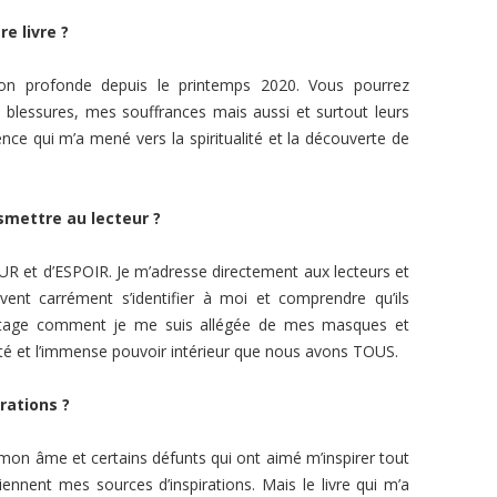
e livre ?
tion profonde depuis le printemps 2020. Vous pourrez
s blessures, mes souffrances mais aussi et surtout leurs
cience qui m’a mené vers la spiritualité et la découverte de
smettre au lecteur ?
 et d’ESPOIR. Je m’adresse directement aux lecteurs et
vent carrément s’identifier à moi et comprendre qu’ils
partage comment je me suis allégée de mes masques et
té et l’immense pouvoir intérieur que nous avons TOUS.
irations ?
r mon âme et certains défunts qui ont aimé m’inspirer tout
iennent mes sources d’inspirations. Mais le livre qui m’a