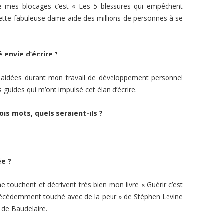
 mes blocages c’est « Les 5 blessures qui empêchent
ette fabuleuse dame aide des millions de personnes à se
é envie d’écrire ?
t aidées durant mon travail de développement personnel
uides qui m’ont impulsé cet élan d’écrire.
ois mots, quels seraient-ils ?
ée ?
e touchent et décrivent très bien mon livre « Guérir c’est
précédemment touché avec de la peur » de Stéphen Levine
» de Baudelaire.